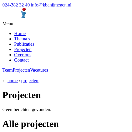
024-382 32 40
info@kbanijmegen.nl
Menu
Home
Thema’s
Publicaties
Projecten
Over ons
Contact
Team
Projecten
Vacatures
home
/
projecten
Projecten
Geen berichten gevonden.
Alle projecten