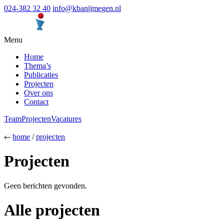
024-382 32 40
info@kbanijmegen.nl
Menu
Home
Thema’s
Publicaties
Projecten
Over ons
Contact
Team
Projecten
Vacatures
home
/
projecten
Projecten
Geen berichten gevonden.
Alle projecten