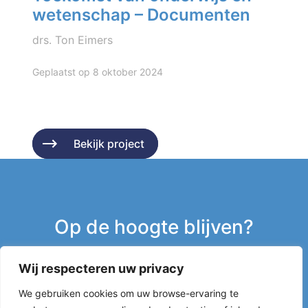
wetenschap – Documenten
drs. Ton Eimers
Geplaatst op 8 oktober 2024
Bekijk project
Bekijk project
Op de hoogte blijven?
Wij respecteren uw privacy
Inschrijven nieuwsbrief
We gebruiken cookies om uw browse-ervaring te