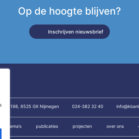
Op de hoogte blijven?
Inschrijven nieuwsbrief
s
traat 198, 6525 GX Nijmegen
024-382 32 40
info@kbani
thema’s
publicaties
projecten
over ons