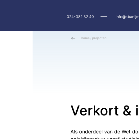
024-382 32 40
info@kbanijm
home
/
projecten
Verkort & 
Als onderdeel van de Wet do