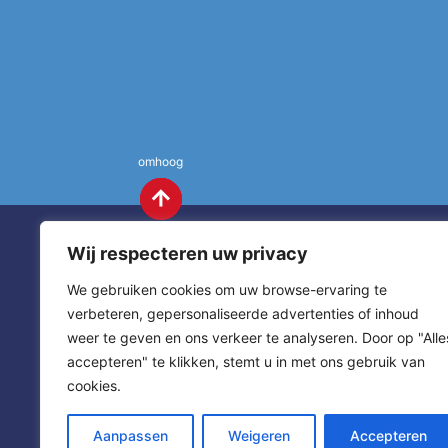
omhoog
Wij respecteren uw privacy
We gebruiken cookies om uw browse-ervaring te
verbeteren, gepersonaliseerde advertenties of inhoud
weer te geven en ons verkeer te analyseren. Door op "Alle
St. Annas
Contact
accepteren" te klikken, stemt u in met ons gebruik van
cookies.
sitemap
home
Aanpassen
Weigeren
Accepteren