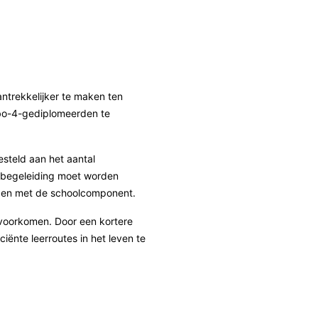
trekkelijker te maken ten
bo-4-gediplomeerden te
steld aan het aantal
r begeleiding moet worden
ngen met de schoolcomponent.
e voorkomen. Door een kortere
ënte leerroutes in het leven te