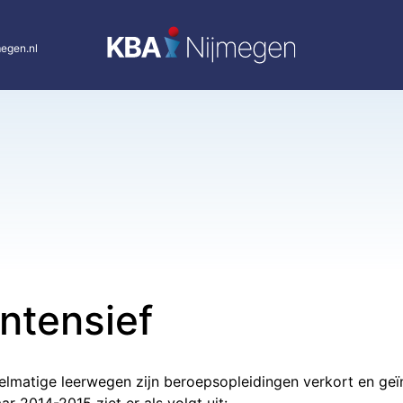
egen.nl
intensief
elmatige leerwegen zijn beroepsopleidingen verkort en geï