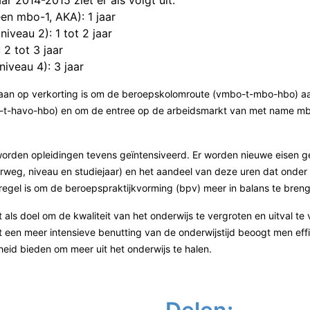
ar 2014-2015 ziet er als volgt uit:
en mbo-1, AKA): 1 jaar
iveau 2): 1 tot 2 jaar
 2 tot 3 jaar
iveau 4): 3 jaar
aan op verkorting is om de beroepskolomroute (vmbo-t-mbo-hbo) aan
o-t-havo-hbo) en om de entree op de arbeidsmarkt van met name m
worden opleidingen tevens geïntensiveerd. Er worden nieuwe eisen ge
eerweg, niveau en studiejaar) en het aandeel van deze uren dat onde
regel is om de beroepspraktijkvorming (bpv) meer in balans te bre
t als doel om de kwaliteit van het onderwijs te vergroten en uitval t
een meer intensieve benutting van de onderwijstijd beoogt men effici
eid bieden om meer uit het onderwijs te halen.