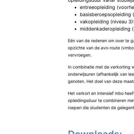
opleidingsduur vanaf studieja
entreeopleiding (voorhe
basisberoepsopleiding (n
vakopleiding (niveau 3):
middenkaderopleiding (n
Eén van de redenen om over te g
opzichte van de avo-route (vmb
vervroegen.
In combinatie met de verkorting 
onderwijsuren (afhankelijk van l
genoten. Het doel van deze maat
Het verkort en intensief mbo heef
opleidingsduur te combineren met 
roepen die studenten de gelegenh