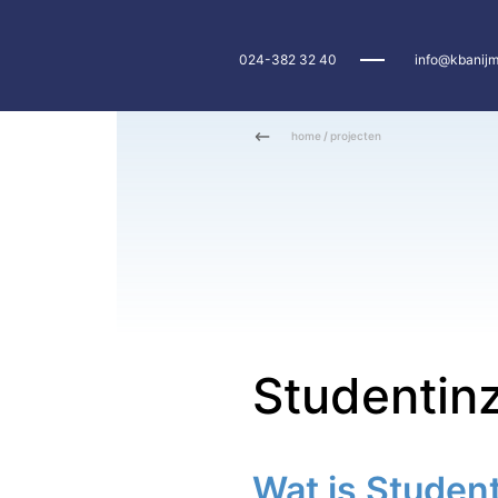
024-382 32 40
info@kbanijm
home
/
projecten
Studentin
Wat is Studen