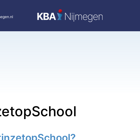
egen.nl
zetopSchool
tinzetopSchool?