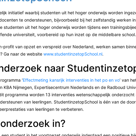
lijk initiatief waarbij studenten uit het hoger onderwijs worden ing
ocenten te ondersteunen, bijvoorbeeld bij het zelfstandig werken in 
 De studenten uit het hoger onderwijs worden tijdens een trainingsbi
fende universiteit, voorbereid op hun inzet op de middelbare school.
 non-profit van opzet en verspreid over Nederland, werken samen bi
l? Ga naar de website
www.studentinzetopSchool.nl
.
nderzoek naar Studentinzeto
programma ‘
Effectmeting kansrijk interventies in het po en vo
’ van he
 KBA Nijmegen, Expertisecentrum Nederlands en de Radboud Univers
dit programma worden 13 interventies wetenschappelijk onderzocht
 ondersteunen van leerlingen. StudentinzetopSchool is één van de door
erprestaties van leerlingen te verbeteren.
 onderzoek in?
een student in het voortgezet onderwijs inderdaad een positieve bij