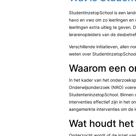
StudentinzetopSchool is een lande
havo en vwo om zo leerlingen en d
leerlingen extra uitleg te geven.
lerarenopleiders van de desbetref
Verschillende initiatieven, allen
weten over StudentinzetopSchoo
Waarom een o
In het kader van het onderzoeks
Onderwijsonderzoek (NRO) voeren
StudenteninzetopSchool. Binnen 
interventies effectief zijn in het
aangemerkte interventies om de le
Wat houdt het
Onderzocht wordt of de inzet van 