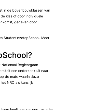
ezet in de bovenbouwklassen van
de klas of door individuele
jeenkomst, gegeven door
nnen StudentinzetopSchool. Meer
pSchool?
t Nationaal Regieorgaan
iteit een onderzoek uit naar
 op de mate waarin deze
 het NRO als kansrijk
drage heeft aan de leerprestaties