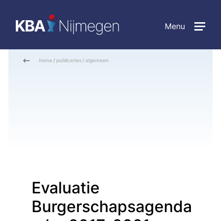
Menu
home
/
publicaties
/
algemeen
Evaluatie
Burgerschapsagenda