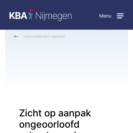
Menu
home
/
publicaties
/
algemeen
Zicht op aanpak
ongeoorloofd