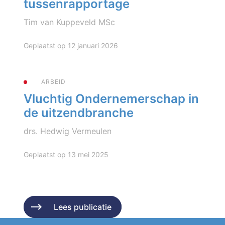
tussenrapportage
Tim van Kuppeveld MSc
Geplaatst op 12 januari 2026
ARBEID
Vluchtig Ondernemerschap in
de uitzendbranche
drs. Hedwig Vermeulen
Geplaatst op 13 mei 2025
Lees publicatie
Lees publicatie