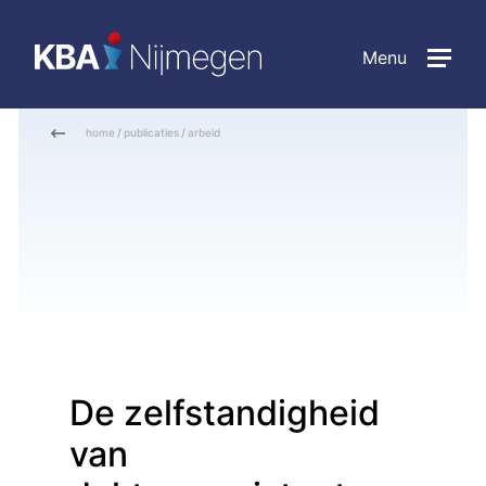
Menu
home
/
publicaties
/
arbeid
De zelfstandigheid
van