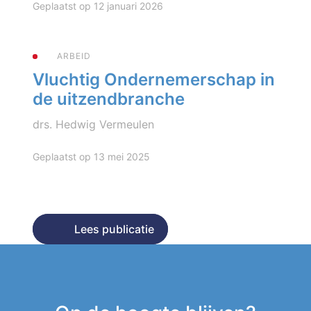
Geplaatst op 12 januari 2026
ARBEID
Vluchtig Ondernemerschap in
de uitzendbranche
drs. Hedwig Vermeulen
Geplaatst op 13 mei 2025
Lees publicatie
Lees publicatie