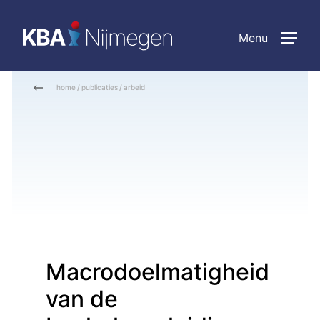
Menu
home
/
publicaties
/
arbeid
Macrodoelmatigheid
van de