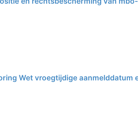
)positie en rechtsbescherming van mbo
oring Wet vroegtijdige aanmelddatum e