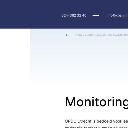
024-382 32 40
info@kbanijm
home
/
publicaties
/
leer-en-kwalificati
Monitorin
OPDC Utrecht is bedoeld voor leerl
onderwijs terecht kunnen en voor 