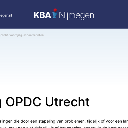
egen.nl
eplicht-voortijdig-schoolverlaten
g OPDC Utrecht
ingen die door een stapeling van problemen, tijdelijk of voor een lan
wie vaak nog niet duidelijk is of het speciaal onderwijs de best pass