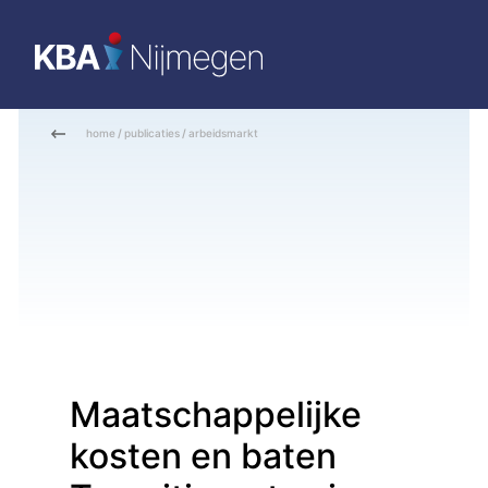
home
/
publicaties
/
arbeidsmarkt
Maatschappelijke
kosten en baten