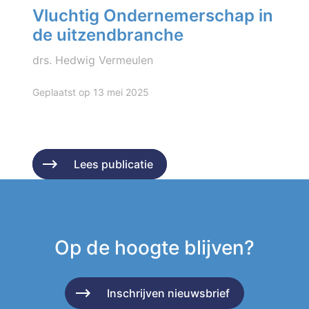
Vluchtig Ondernemerschap in
de uitzendbranche
drs. Hedwig Vermeulen
Geplaatst op 13 mei 2025
Lees publicatie
Lees publicatie
Op de hoogte blijven?
Inschrijven nieuwsbrief