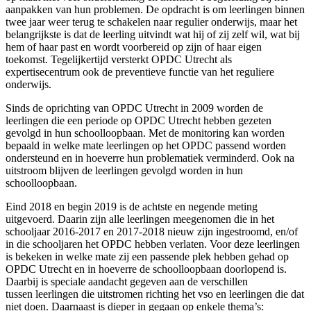
aanpakken van hun problemen. De opdracht is om leerlingen binnen
twee jaar weer terug te schakelen naar regulier onderwijs, maar het
belangrijkste is dat de leerling uitvindt wat hij of zij zelf wil, wat bij
hem of haar past en wordt voorbereid op zijn of haar eigen
toekomst. Tegelijkertijd versterkt OPDC Utrecht als
expertisecentrum ook de preventieve functie van het reguliere
onderwijs.
Sinds de oprichting van OPDC Utrecht in 2009 worden de
leerlingen die een periode op OPDC Utrecht hebben gezeten
gevolgd in hun schoolloopbaan. Met de monitoring kan worden
bepaald in welke mate leerlingen op het OPDC passend worden
ondersteund en in hoeverre hun problematiek verminderd. Ook na
uitstroom blijven de leerlingen gevolgd worden in hun
schoolloopbaan.
Eind 2018 en begin 2019 is de achtste en negende meting
uitgevoerd. Daarin zijn alle leerlingen meegenomen die in het
schooljaar 2016-2017 en 2017-2018 nieuw zijn ingestroomd, en/of
in die schooljaren het OPDC hebben verlaten. Voor deze leerlingen
is bekeken in welke mate zij een passende plek hebben gehad op
OPDC Utrecht en in hoeverre de schoolloopbaan doorlopend is.
Daarbij is speciale aandacht gegeven aan de verschillen
tussen leerlingen die uitstromen richting het vso en leerlingen die dat
niet doen. Daarnaast is dieper in gegaan op enkele thema’s: