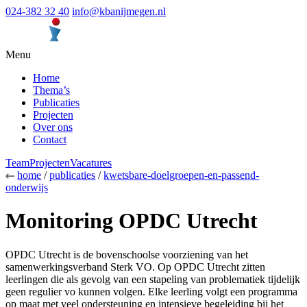
024-382 32 40
info@kbanijmegen.nl
Menu
Home
Thema’s
Publicaties
Projecten
Over ons
Contact
Team
Projecten
Vacatures
home
/
publicaties
/
kwetsbare-doelgroepen-en-passend-
onderwijs
Monitoring OPDC Utrecht
OPDC Utrecht is de bovenschoolse voorziening van het
samenwerkingsverband Sterk VO. Op OPDC Utrecht zitten
leerlingen die als gevolg van een stapeling van problematiek tijdelijk
geen regulier vo kunnen volgen. Elke leerling volgt een programma
op maat met veel ondersteuning en intensieve begeleiding bij het