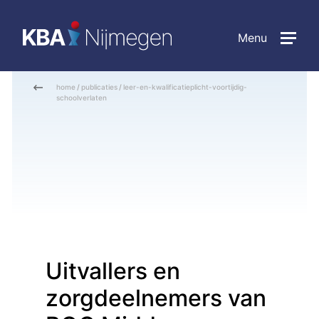
Menu
home
/
publicaties
/
leer-en-kwalificatieplicht-voortijdig-
schoolverlaten
Uitvallers en
zorgdeelnemers van