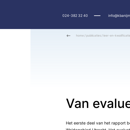
024-382 32 40
info@kbanijm
home
/
publicaties
/
leer-en-kwalificati
Van evalue
Het eerste deel van het rapport b
Weidegebied Utrecht. Het evaluati