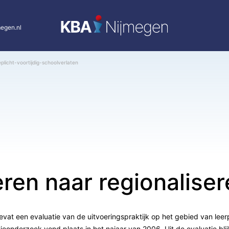
egen.nl
eplicht-voortijdig-schoolverlaten
ren naar regionalise
evat een evaluatie van de uitvoeringspraktijk op het gebied van leerp
eonderzoek vond plaats in het najaar van 2006. Uit de evaluatie blijk