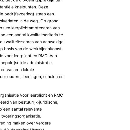
tantiële knelpunten. Deze
e bedrijfsvoering) staan een
olverlaten in de weg. Op grond
ers en leerplichtambtenaren van
 een aantal kwaliteitscriteria te
de kwaliteitsscores van aanwezige
Op basis van de werkbijeenkomst
e voor leerplicht en RMC. Aan
npak (solide administratie,
ten van een lokale
oor ouders, leerlingen, scholen en
ganisatie voor leerplicht en RMC
erd van bestuurlijk-juridische,
p een aantal relevante
itvoeringsorganisatie.
weging maken over verdere
ijk Weidegebied Utrecht.