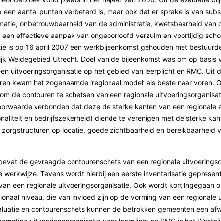
 een aantal punten verbeterd is, maar ook dat er sprake is van subs
matie, onbetrouwbaarheid van de administratie, kwetsbaarheid van d
 een effectieve aanpak van ongeoorloofd verzuim en voortijdig scho
tie is op 16 april 2007 een werkbijeenkomst gehouden met bestuurd
jk Weidegebied Utrecht. Doel van de bijeenkomst was om op basis van
n uitvoeringsorganisatie op het gebied van leerplicht en RMC. Uit 
aren kwam het zogenaamde ‘regionaal model’ als beste naar voren. 
m de contouren te schetsen van een regionale uitvoeringsorganisati
orwaarde verbonden dat deze de sterke kanten van een regionale aa
aliteit en bedrijfszekerheid) diende te verenigen met de sterke kan
 zorgstructuren op locatie, goede zichtbaarheid en bereikbaarheid v
bevat de gevraagde contourenschets van een regionale uitvoeringsor
werkwijze. Tevens wordt hierbij een eerste inventarisatie gepresente
van een regionale uitvoeringsorganisatie. Ook wordt kort ingegaan o
ionaal niveau, die van invloed zijn op de vorming van een regionale u
aluatie en contourenschets kunnen de betrokken gemeenten een af
komstige uitvoeringsorganisatie voor leerplicht en RMC in het Westel