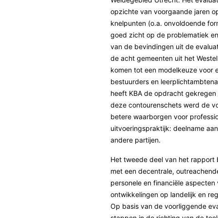
opzichte van voorgaande jaren op
knelpunten (o.a. onvoldoende for
goed zicht op de problematiek en
van de bevindingen uit de evalua
de acht gemeenten uit het Westeli
komen tot een modelkeuze voor ee
bestuurders en leerplichtambten
heeft KBA de opdracht gekregen o
deze contourenschets werd de vo
betere waarborgen voor profession
uitvoeringspraktijk: deelname aan
andere partijen.
Het tweede deel van het rapport 
met een decentrale, outreachende 
personele en financiële aspecten 
ontwikkelingen op landelijk en reg
Op basis van de voorliggende ev
stappen in de richting van de toe