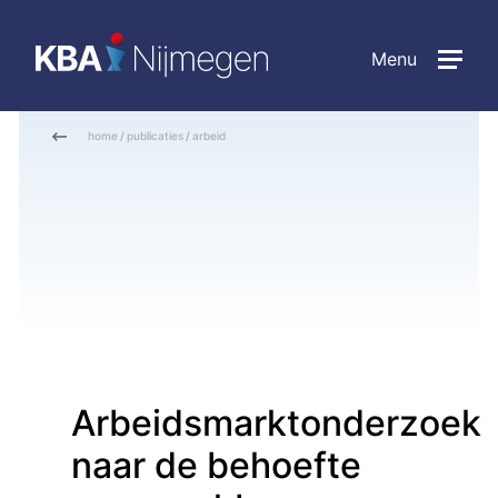
Menu
home
/
publicaties
/
arbeid
Arbeidsmarktonderzoek
naar de behoefte