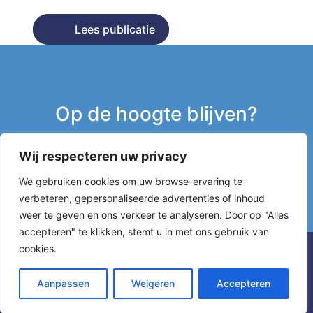
Lees publicatie
Lees publicatie
Op de hoogte blijven?
Wij respecteren uw privacy
Inschrijven nieuwsbrief
We gebruiken cookies om uw browse-ervaring te
verbeteren, gepersonaliseerde advertenties of inhoud
g
weer te geven en ons verkeer te analyseren. Door op "Alles
accepteren" te klikken, stemt u in met ons gebruik van
cookies.
Aanpassen
Weigeren
Accepteren