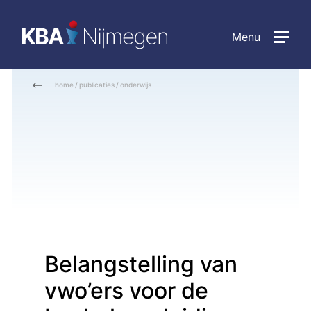
Menu
home
/
publicaties
/
onderwijs
Belangstelling van
vwo’ers voor de