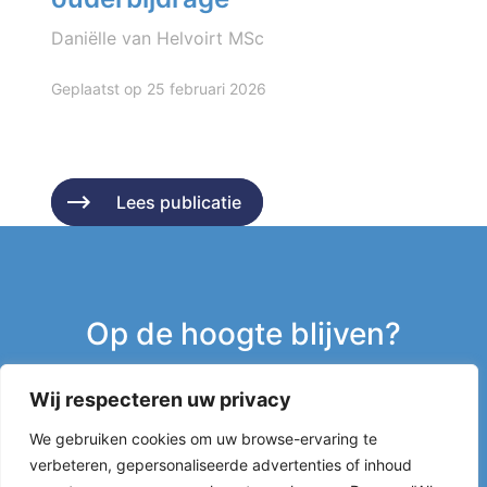
Daniëlle van Helvoirt MSc
Geplaatst op 25 februari 2026
Lees publicatie
Lees publicatie
Op de hoogte blijven?
Wij respecteren uw privacy
Inschrijven nieuwsbrief
We gebruiken cookies om uw browse-ervaring te
verbeteren, gepersonaliseerde advertenties of inhoud
g