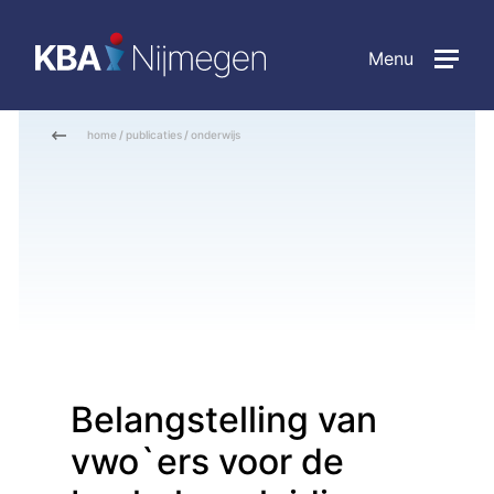
Menu
home
/
publicaties
/
onderwijs
Belangstelling van
vwo`ers voor de