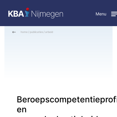
Menu
home
/
publicaties
/
arbeid
Beroepscompetentieprofi
en