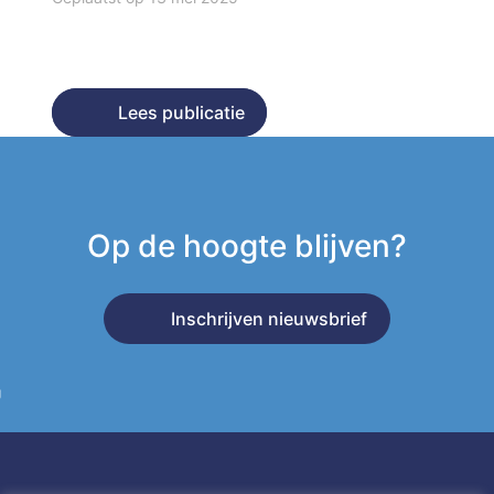
Lees publicatie
Lees publicatie
Op de hoogte blijven?
Inschrijven nieuwsbrief
g