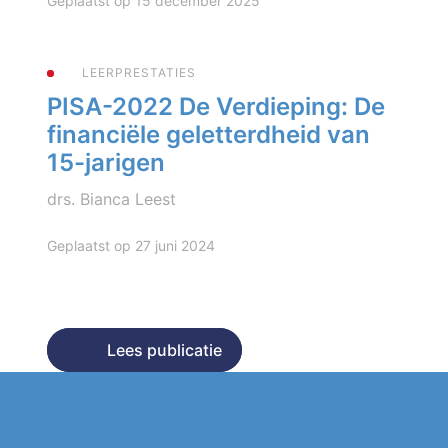
Geplaatst op 15 december 2025
LEERPRESTATIES
PISA-2022 De Verdieping: De
financiële geletterdheid van
15-jarigen
drs. Bianca Leest
Geplaatst op 27 juni 2024
Lees publicatie
Lees publicatie