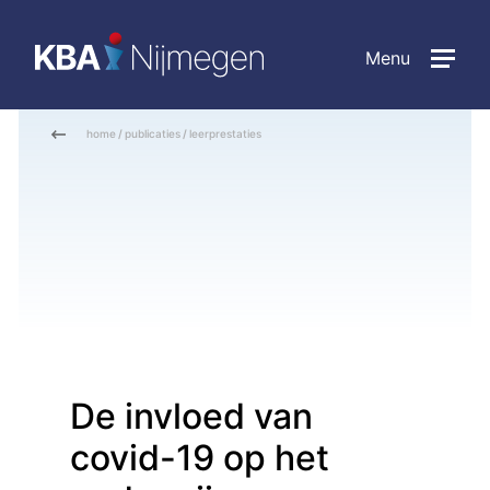
Menu
home
/
publicaties
/
leerprestaties
De invloed van
covid-19 op het