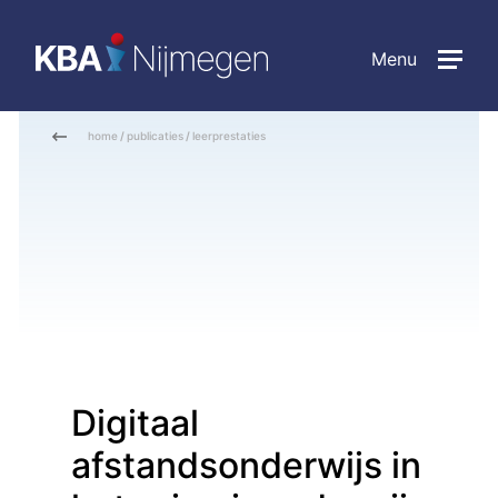
Menu
home
/
publicaties
/
leerprestaties
Digitaal
afstandsonderwijs in