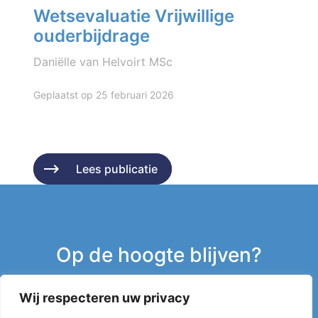
Wetsevaluatie Vrijwillige
ouderbijdrage
Daniëlle van Helvoirt MSc
Geplaatst op 25 februari 2026
Lees publicatie
Lees publicatie
Op de hoogte blijven?
Wij respecteren uw privacy
Inschrijven nieuwsbrief