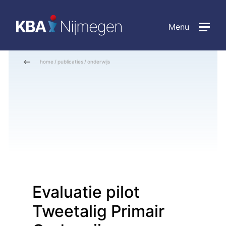
Menu
home
/
publicaties
/
onderwijs
Evaluatie pilot
Tweetalig Primair