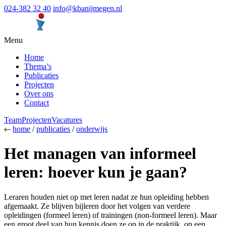
024-382 32 40
info@kbanijmegen.nl
Menu
Home
Thema’s
Publicaties
Projecten
Over ons
Contact
Team
Projecten
Vacatures
home
/
publicaties
/
onderwijs
Het managen van informeel
leren: hoever kun je gaan?
Leraren houden niet op met leren nadat ze hun opleiding hebben
afgemaakt. Ze blijven bijleren door het volgen van verdere
opleidingen (formeel leren) of trainingen (non-formeel leren). Maar
een groot deel van hun kennis doen ze op in de praktijk, op een