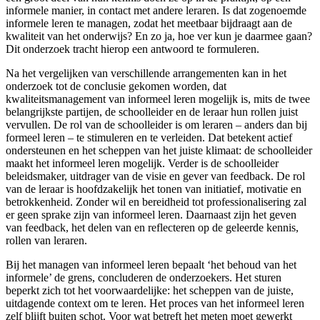
informele manier, in contact met andere leraren. Is dat zogenoemde
informele leren te managen, zodat het meetbaar bijdraagt aan de
kwaliteit van het onderwijs? En zo ja, hoe ver kun je daarmee gaan?
Dit onderzoek tracht hierop een antwoord te formuleren.
Na het vergelijken van verschillende arrangementen kan in het
onderzoek tot de conclusie gekomen worden, dat
kwaliteitsmanagement van informeel leren mogelijk is, mits de twee
belangrijkste partijen, de schoolleider en de leraar hun rollen juist
vervullen. De rol van de schoolleider is om leraren – anders dan bij
formeel leren – te stimuleren en te verleiden. Dat betekent actief
ondersteunen en het scheppen van het juiste klimaat: de schoolleider
maakt het informeel leren mogelijk. Verder is de schoolleider
beleidsmaker, uitdrager van de visie en gever van feedback. De rol
van de leraar is hoofdzakelijk het tonen van initiatief, motivatie en
betrokkenheid. Zonder wil en bereidheid tot professionalisering zal
er geen sprake zijn van informeel leren. Daarnaast zijn het geven
van feedback, het delen van en reflecteren op de geleerde kennis,
rollen van leraren.
Bij het managen van informeel leren bepaalt ‘het behoud van het
informele’ de grens, concluderen de onderzoekers. Het sturen
beperkt zich tot het voorwaardelijke: het scheppen van de juiste,
uitdagende context om te leren. Het proces van het informeel leren
zelf blijft buiten schot. Voor wat betreft het meten moet gewerkt