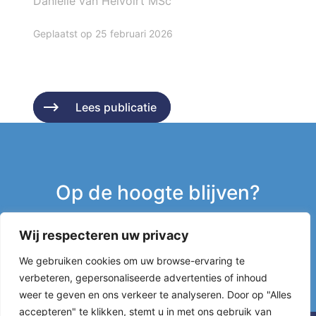
Daniëlle van Helvoirt MSc
Geplaatst op 25 februari 2026
Lees publicatie
Lees publicatie
Op de hoogte blijven?
Wij respecteren uw privacy
Inschrijven nieuwsbrief
We gebruiken cookies om uw browse-ervaring te
verbeteren, gepersonaliseerde advertenties of inhoud
g
weer te geven en ons verkeer te analyseren. Door op "Alles
accepteren" te klikken, stemt u in met ons gebruik van