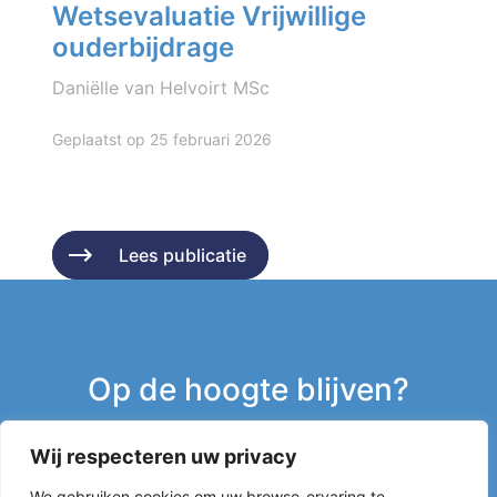
Wetsevaluatie Vrijwillige
ouderbijdrage
Daniëlle van Helvoirt MSc
Geplaatst op 25 februari 2026
Lees publicatie
Lees publicatie
Op de hoogte blijven?
Wij respecteren uw privacy
Inschrijven nieuwsbrief
We gebruiken cookies om uw browse-ervaring te