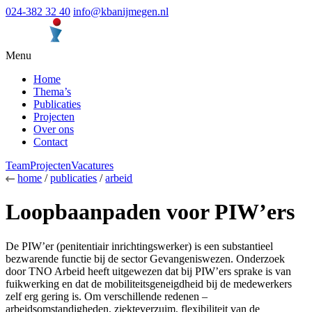
024-382 32 40
info@kbanijmegen.nl
Menu
Home
Thema’s
Publicaties
Projecten
Over ons
Contact
Team
Projecten
Vacatures
home
/
publicaties
/
arbeid
Loopbaanpaden voor PIW’ers
De PIW’er (penitentiair inrichtingswerker) is een substantieel
bezwarende functie bij de sector Gevangeniswezen. Onderzoek
door TNO Arbeid heeft uitgewezen dat bij PIW’ers sprake is van
fuikwerking en dat de mobiliteitsgeneigdheid bij de medewerkers
zelf erg gering is. Om verschillende redenen –
arbeidsomstandigheden, ziekteverzuim, flexibiliteit van de