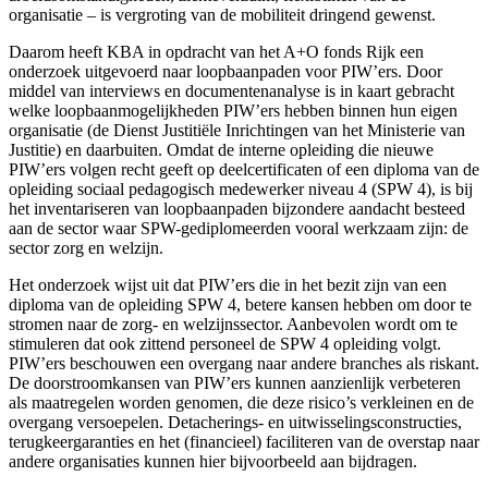
organisatie – is vergroting van de mobiliteit dringend gewenst.
Daarom heeft KBA in opdracht van het A+O fonds Rijk een
onderzoek uitgevoerd naar loopbaanpaden voor PIW’ers. Door
middel van interviews en documentenanalyse is in kaart gebracht
welke loopbaanmogelijkheden PIW’ers hebben binnen hun eigen
organisatie (de Dienst Justitiële Inrichtingen van het Ministerie van
Justitie) en daarbuiten. Omdat de interne opleiding die nieuwe
PIW’ers volgen recht geeft op deelcertificaten of een diploma van de
opleiding sociaal pedagogisch medewerker niveau 4 (SPW 4), is bij
het inventariseren van loopbaanpaden bijzondere aandacht besteed
aan de sector waar SPW-gediplomeerden vooral werkzaam zijn: de
sector zorg en welzijn.
Het onderzoek wijst uit dat PIW’ers die in het bezit zijn van een
diploma van de opleiding SPW 4, betere kansen hebben om door te
stromen naar de zorg- en welzijnssector. Aanbevolen wordt om te
stimuleren dat ook zittend personeel de SPW 4 opleiding volgt.
PIW’ers beschouwen een overgang naar andere branches als riskant.
De doorstroomkansen van PIW’ers kunnen aanzienlijk verbeteren
als maatregelen worden genomen, die deze risico’s verkleinen en de
overgang versoepelen. Detacherings- en uitwisselingsconstructies,
terugkeergaranties en het (financieel) faciliteren van de overstap naar
andere organisaties kunnen hier bijvoorbeeld aan bijdragen.