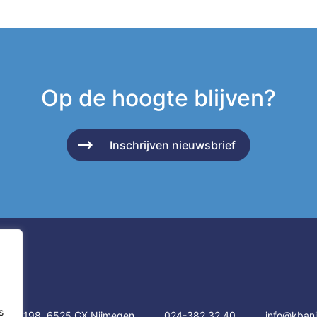
Op de hoogte blijven?
Inschrijven nieuwsbrief
s
traat 198, 6525 GX Nijmegen
024-382 32 40
info@kbani