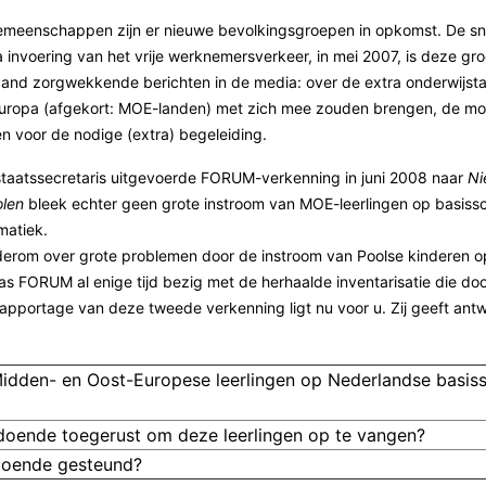
emeenschappen zijn er nieuwe bevolkingsgroepen in opkomst. De sne
na invoering van het vrije werknemersverkeer, in mei 2007, is deze 
and zorgwekkende berichten in de media: over de extra onderwijsta
Europa (afgekort: MOE-landen) met zich mee zouden brengen, de 
n voor de nodige (extra) begeleiding.
staatssecretaris uitgevoerde FORUM-verkenning in juni 2008 naar
Ni
olen
bleek echter geen grote instroom van MOE-leerlingen op basiss
atiek.
erom over grote problemen door de instroom van Poolse kinderen o
s FORUM al enige tijd bezig met de herhaalde inventarisatie die do
rapportage van deze tweede verkenning ligt nu voor u. Zij geeft an
Midden- en Oost-Europese leerlingen op Nederlandse basiss
ldoende toegerust om deze leerlingen op te vangen?
doende gesteund?