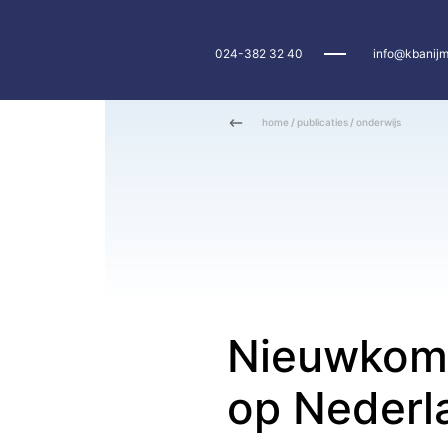
024-382 32 40
info@kbanijm
home
/
publicaties
/
onderwijs
Nieuwkome
op Nederla