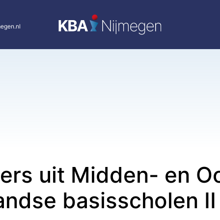
egen.nl
rs uit Midden- en O
ndse basisscholen II