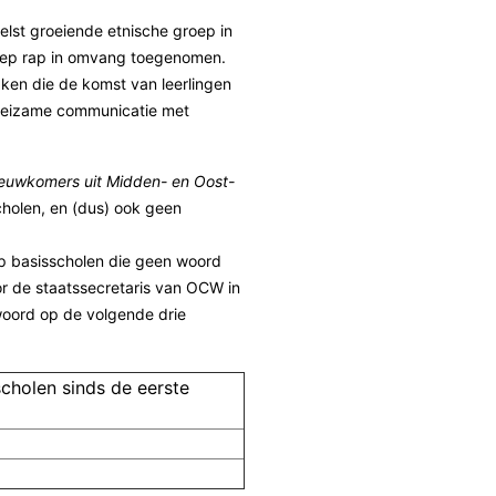
lst groeiende etnische groep in
groep rap in omvang toegenomen.
ken die de komst van leerlingen
moeizame communicatie met
euwkomers uit Midden- en Oost-
cholen, en (dus) ook geen
p basisscholen die geen woord
or de staatssecretaris van OCW in
twoord op de volgende drie
cholen sinds de eerste