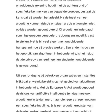
onvoldoende rekening houdt met de achtergrond of
specifieke kenmerken van bepaalde groepen, bestaat de
kans dat zij worden benadeeld. Na de inzet van een
algoritme kunnen risico’s ontstaan als de uitkomsten niet
op bias worden gecontroleerd. Of algoritmen inderdaad
sommige groepen benadelen, is doorgaans moeilijk vast
te stellen. Het is bij veel algoritmen onvoldoende
transparant hoe zij precies werken. Een ander risico van
het gebruik van algoritmen in het onderwijs, is het risico
dat de privacy van leerlingen en studenten onvoldoende
is gewaarborgd.
Uit een rondgang bij betrokken organisaties en instanties
blijkt dat er weinig beleid is op het gebied van algoritmen
in het onderwijs. Met de Europese AI Act wordt gepoogd
de risico’s van artificiële intelligentie (en daarmee ook
algoritmen) in te dammen, maar die regels vragen nog om
een specifieke invulling. Er is een algoritmeregister van
de Nederlandse overheid, waarmee wordt getracht tot