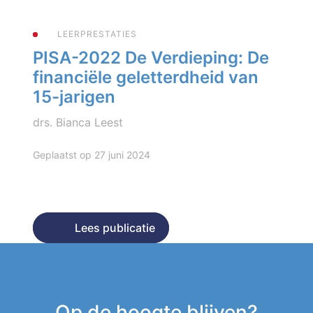
LEERPRESTATIES
PISA-2022 De Verdieping: De
financiële geletterdheid van
15-jarigen
drs. Bianca Leest
Geplaatst op 27 juni 2024
Lees publicatie
Lees publicatie
Op de hoogte blijven?