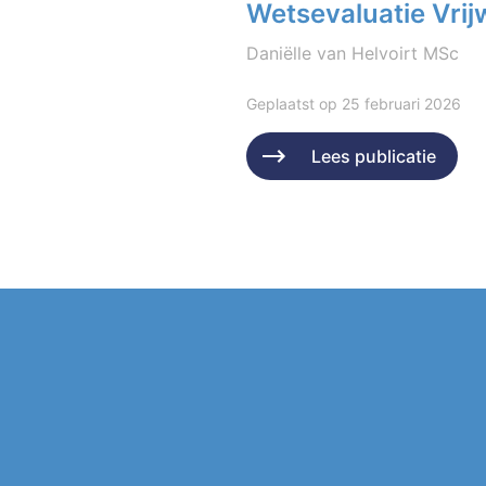
Wetsevaluatie Vrijw
Daniëlle van Helvoirt MSc
Geplaatst op 25 februari 2026
Lees publicatie