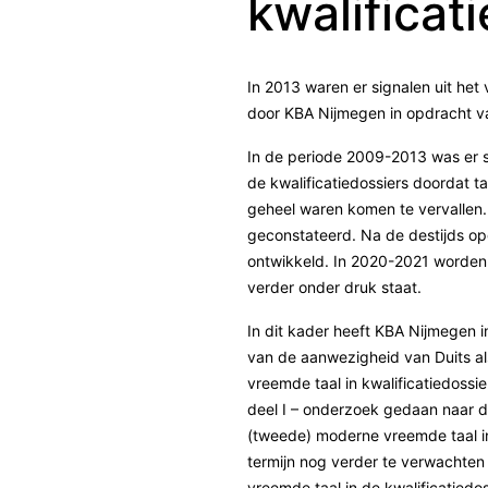
kwalificat
In 2013 waren er signalen uit het 
door KBA Nijmegen in opdracht v
In de periode 2009-2013 was er s
de kwalificatiedossiers doordat t
geheel waren komen te vervallen.
geconstateerd. Na de destijds opg
ontwikkeld. In 2020-2021 worden
verder onder druk staat.
In dit kader heeft KBA Nijmegen 
van de aanwezigheid van Duits a
vreemde taal in kwalificatiedossi
deel I – onderzoek gedaan naar de
(tweede) moderne vreemde taal in
termijn nog verder te verwachten 
vreemde taal in de kwalificatiedos