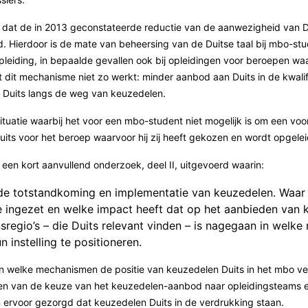
kt dat de in 2013 geconstateerde reductie van de aanwezigheid van Du
d. Hierdoor is de mate van beheersing van de Duitse taal bij mbo-stu
iding, in bepaalde gevallen ook bij opleidingen voor beroepen waarbi
 dit mechanisme niet zo werkt: minder aanbod aan Duits in de kwalific
 Duits langs de weg van keuzedelen.
en situatie waarbij het voor een mbo-student niet mogelijk is om een v
its voor het beroep waarvoor hij zij heeft gekozen en wordt opgelei
 een kort aanvullend onderzoek, deel II, uitgevoerd waarin:
p de totstandkoming en implementatie van keuzedelen. Waa
 ingezet en welke impact heeft dat op het aanbieden van 
nsregio’s – die Duits relevant vinden – is nagegaan in welke
n instelling te positioneren.
en welke mechanismen de positie van keuzedelen Duits in het mbo ver
eren van de keuze van het keuzedelen-aanbod naar opleidingsteams 
ervoor gezorgd dat keuzedelen Duits in de verdrukking staan.