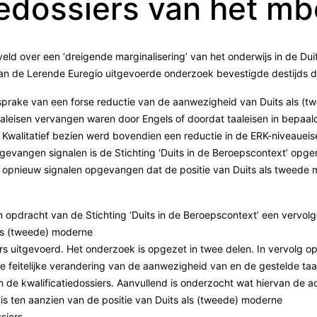
iedossiers van het m
veld over een ‘dreigende marginalisering’ van het onderwijs in de Duit
an de Lerende Euregio uitgevoerde onderzoek bevestigde destijds d
prake van een forse reductie van de aanwezigheid van Duits als (t
aaleisen vervangen waren door Engels of doordat taaleisen in bepaalde
 Kwalitatief bezien werd bovendien een reductie in de ERK-niveaueis
evangen signalen is de Stichting ‘Duits in de Beroepscontext’ opger
 opnieuw signalen opgevangen dat de positie van Duits als tweede 
in opdracht van de Stichting ‘Duits in de Beroepscontext’ een vervo
ls (tweede) moderne
ers uitgevoerd. Het onderzoek is opgezet in twee delen. In vervolg op
 feitelijke verandering van de aanwezigheid van en de gestelde taal
 de kwalificatiedossiers. Aanvullend is onderzocht wat hiervan de a
is ten aanzien van de positie van Duits als (tweede) moderne
siers.