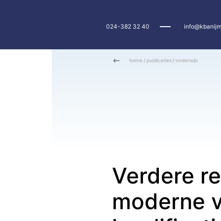
024-382 32 40
info@kbanijm
home
/
publicaties
/
onderwijs
Verdere re
moderne v