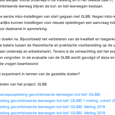
combineerde leerweg blijven de bol- en bbl-leerwegen bestaan.
de eerste mbo-instellingen van start gegaan met GLBB. Negen mbo-ins
aarlijks kunnen instellingen voor nieuwe opleidingen een aanvraag ind
voor deelname in aanmerking.
doelen na. Bijvoorbeeld het verbeteren van de kwaliteit en toeganke
 balans tussen de theoretische en praktische voorbereiding op de u
ssen onderwijs en arbeidsmarkt. Tevens is de verwachting dat het e
kan vergroten. In de evaluatie van de GLBB wordt gevolgd of deze e
nde vragen beantwoord:
t experiment in termen van de gestelde doelen?
 vinden van het project: GLBB
‘beroepsopleiding gecombineerde leerwegen bol-bbl’ (GLBB)
eiding gecombineerde leerwegen bol-bbl’ (GLBB) 1-meting: cohort 2
leiding gecombineerde leerwegen bol-bbl’ (GLBB). Meting 2018
leiding gecombineerde leerwegen bol-bbl’ (GLBB). Meting 2019