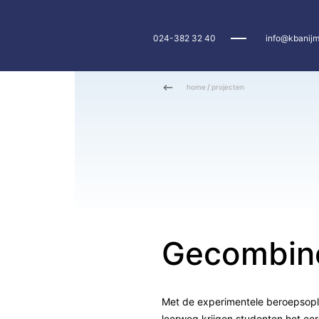
024-382 32 40
info@kbanijm
home
/
projecten
Gecombine
Met de experimentele beroepsopl
leerweg krijgen studenten het eers