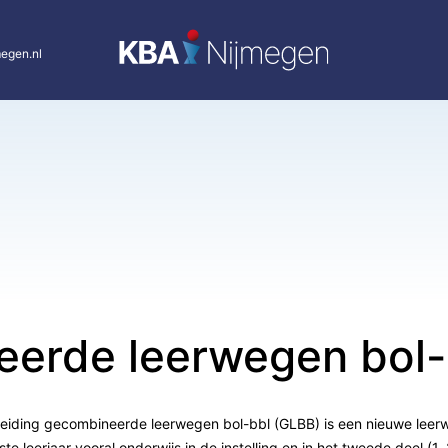
egen.nl
erde leerwegen bol-
eiding gecombineerde leerwegen bol-bbl (GLBB) is een nieuwe leer
te leerjaar vooral onderwijs in de instelling en in het tweede deel (1,