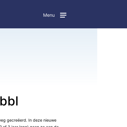
Menu
bbl
weg gecreëerd. In deze nieuwe
 2 of 3 jaar lang) gaan ze aan de