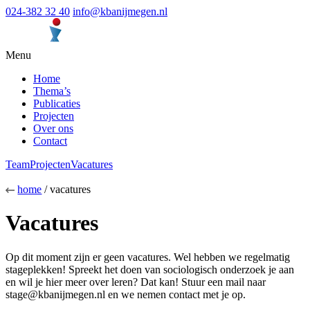
024-382 32 40
info@kbanijmegen.nl
Menu
Home
Thema’s
Publicaties
Projecten
Over ons
Contact
Team
Projecten
Vacatures
home
/
vacatures
Vacatures
Op dit moment zijn er geen vacatures. Wel hebben we regelmatig
stageplekken! Spreekt het doen van sociologisch onderzoek je aan
en wil je hier meer over leren? Dat kan! Stuur een mail naar
stage@kbanijmegen.nl en we nemen contact met je op.