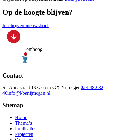
Op de hoogte blijven?
Inschrijven nieuwsbrief
omhoog
Contact
St. Annastraat 198, 6525 GX Nijmegen
024-382 32
40
info@kbanijmegen.nl
Sitemap
Home
Thema’s
Publicaties
Projecten
Over ons