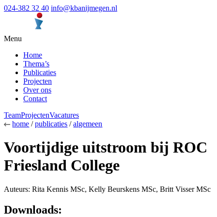
024-382 32 40
info@kbanijmegen.nl
Menu
Home
Thema’s
Publicaties
Projecten
Over ons
Contact
Team
Projecten
Vacatures
home
/
publicaties
/
algemeen
Voortijdige uitstroom bij ROC
Friesland College
Auteurs: Rita Kennis MSc, Kelly Beurskens MSc, Britt Visser MSc
Downloads: