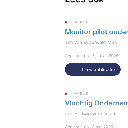
ARBEID
Monitor pilot onde
Tim van Kuppeveld MSc
Geplaatst op 12 januari 2026
Lees publicatie
ARBEID
Vluchtig Ondernem
drs. Hedwig Vermeulen
Geplaatst op 13 mei 2025