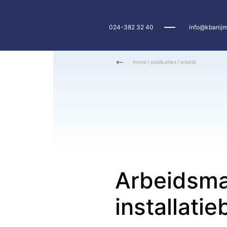
024-382 32 40
info@kbanijm
home
/
publicaties
/
arbeid
Arbeidsma
installati