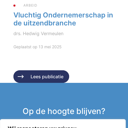
ARBEID
Vluchtig Ondernemerschap in
de uitzendbranche
drs. Hedwig Vermeulen
Geplaatst op 13 mei 2025
Lees publicatie
Lees publicatie
Op de hoogte blijven?