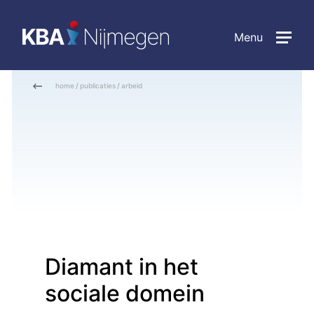
Menu
home
/
publicaties
/
arbeid
Diamant in het
sociale domein