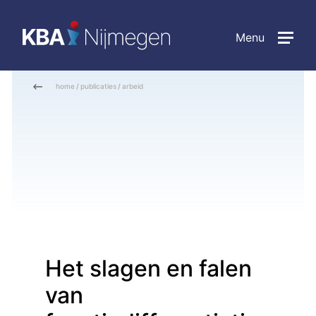
Menu
home
/
publicaties
/
arbeid
Het slagen en falen
van