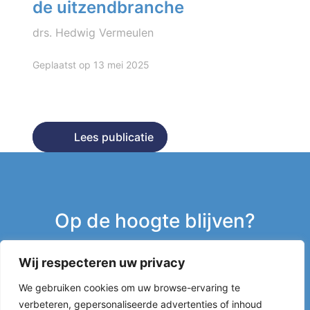
de uitzendbranche
drs. Hedwig Vermeulen
Geplaatst op 13 mei 2025
Lees publicatie
Lees publicatie
Op de hoogte blijven?
Wij respecteren uw privacy
Inschrijven nieuwsbrief
We gebruiken cookies om uw browse-ervaring te
verbeteren, gepersonaliseerde advertenties of inhoud