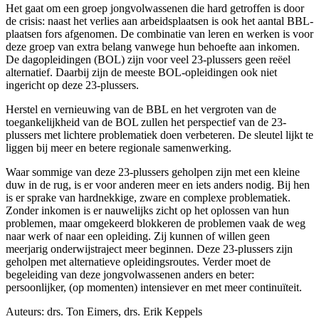
Het gaat om een groep jongvolwassenen die hard getroffen is door
de crisis: naast het verlies aan arbeidsplaatsen is ook het aantal BBL-
plaatsen fors afgenomen. De combinatie van leren en werken is voor
deze groep van extra belang vanwege hun behoefte aan inkomen.
De dagopleidingen (BOL) zijn voor veel 23-plussers geen reëel
alternatief. Daarbij zijn de meeste BOL-opleidingen ook niet
ingericht op deze 23-plussers.
Herstel en vernieuwing van de BBL en het vergroten van de
toegankelijkheid van de BOL zullen het perspectief van de 23-
plussers met lichtere problematiek doen verbeteren. De sleutel lijkt te
liggen bij meer en betere regionale samenwerking.
Waar sommige van deze 23-plussers geholpen zijn met een kleine
duw in de rug, is er voor anderen meer en iets anders nodig. Bij hen
is er sprake van hardnekkige, zware en complexe problematiek.
Zonder inkomen is er nauwelijks zicht op het oplossen van hun
problemen, maar omgekeerd blokkeren de problemen vaak de weg
naar werk of naar een opleiding. Zij kunnen of willen geen
meerjarig onderwijstraject meer beginnen. Deze 23-plussers zijn
geholpen met alternatieve opleidingsroutes. Verder moet de
begeleiding van deze jongvolwassenen anders en beter:
persoonlijker, (op momenten) intensiever en met meer continuïteit.
Auteurs: drs. Ton Eimers, drs. Erik Keppels