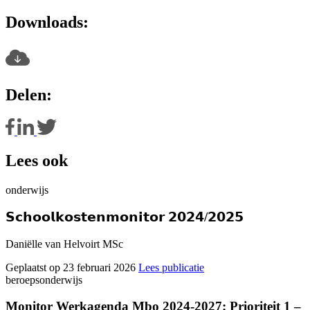
Downloads:
Delen:
Lees ook
onderwijs
𝗦𝗰𝗵𝗼𝗼𝗹𝗸𝗼𝘀𝘁𝗲𝗻𝗺𝗼𝗻𝗶𝘁𝗼𝗿 𝟮𝟬𝟮𝟰/𝟮𝟬𝟮𝟱
Daniëlle van Helvoirt MSc
Geplaatst op 23 februari 2026
Lees publicatie
beroepsonderwijs
Monitor Werkagenda Mbo 2024-2027: Prioriteit 1 –