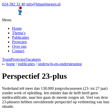
024-382 32 40
info@kbanijmegen.nl
Menu
Home
Thema’s
Publicaties
Projecten
Over ons
Contact
Team
Projecten
Vacatures
home
/
publicaties
/
onderwijs-en-ondersteuning
Perspectief 23-plus
Nederland telt meer dan 138.000 jongvolwassenen (23- tot 27 jaar)
zonder werk of opleiding. Iets minder dan de helft heeft geen
startkwalificatie, naar hen gaan de meeste zorgen uit. Veel van deze
23-plussers hebben onvoldoende perspectief op verbetering van hun
situatie.