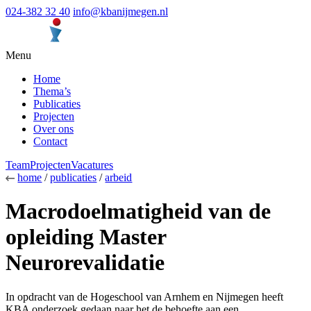
024-382 32 40
info@kbanijmegen.nl
Menu
Home
Thema’s
Publicaties
Projecten
Over ons
Contact
Team
Projecten
Vacatures
home
/
publicaties
/
arbeid
Macrodoelmatigheid van de
opleiding Master
Neurorevalidatie
In opdracht van de Hogeschool van Arnhem en Nijmegen heeft
KBA onderzoek gedaan naar het de behoefte aan een