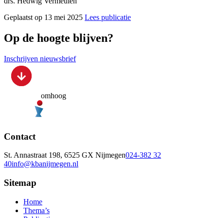
drs. Hedwig Vermeulen
Geplaatst op 13 mei 2025
Lees publicatie
Op de hoogte blijven?
Inschrijven nieuwsbrief
omhoog
Contact
St. Annastraat 198, 6525 GX Nijmegen
024-382 32
40
info@kbanijmegen.nl
Sitemap
Home
Thema’s