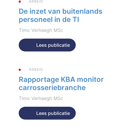
ARBEID
De inzet van buitenlands
personeel in de TI
Timo Verhaegh MSc
Geplaatst op 11 mei 2023
Lees publicatie
ARBEID
Rapportage KBA monitor
carrosseriebranche
Timo Verhaegh MSc
Geplaatst op 11 mei 2023
Lees publicatie