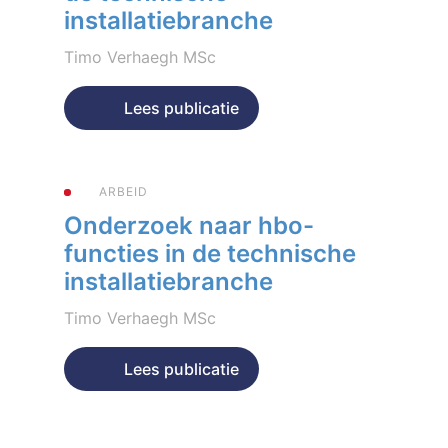
installatiebranche
Timo Verhaegh MSc
Geplaatst op 4 mei 2026
Lees publicatie
ARBEID
Onderzoek naar hbo-
functies in de technische
installatiebranche
Timo Verhaegh MSc
Geplaatst op 25 april 2024
Lees publicatie