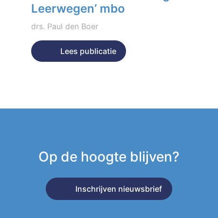
Leerwegen’ mbo
drs. Paul den Boer
Geplaatst op 10 januari 2019
Lees publicatie
Op de hoogte blijven?
Inschrijven nieuwsbrief