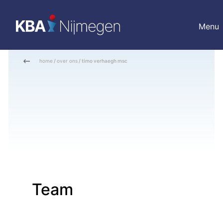
Menu
home
/
over ons
/ timo verhaegh msc
Team