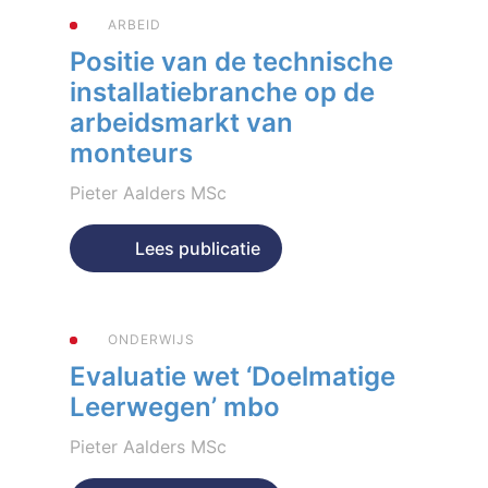
ARBEID
Positie van de technische
installatiebranche op de
arbeidsmarkt van
monteurs
Pieter Aalders MSc
Geplaatst op 11 mei 2023
Lees publicatie
ONDERWIJS
Evaluatie wet ‘Doelmatige
Leerwegen’ mbo
Pieter Aalders MSc