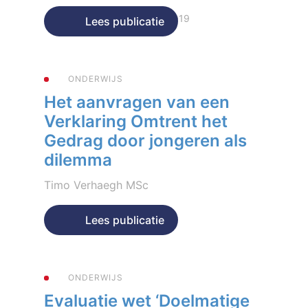
Geplaatst op 15 december 2019
Lees publicatie
ONDERWIJS
Het aanvragen van een
Verklaring Omtrent het
Gedrag door jongeren als
dilemma
Timo Verhaegh MSc
Geplaatst op 15 april 2019
Lees publicatie
ONDERWIJS
Evaluatie wet ‘Doelmatige