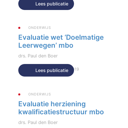
Geplaatst op 5 januari 2021
Lees publicatie
ONDERWIJS
Evaluatie wet ‘Doelmatige
Leerwegen’ mbo
drs. Paul den Boer
Geplaatst op 20 december 2019
Lees publicatie
ONDERWIJS
Evaluatie herziening
kwalificatiestructuur mbo
drs. Paul den Boer