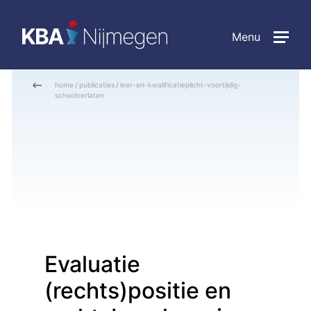
Menu
home
/
publicaties
/
leer-en-kwalificatieplicht-voortijdig-
schoolverlaten
Evaluatie
(rechts)positie en