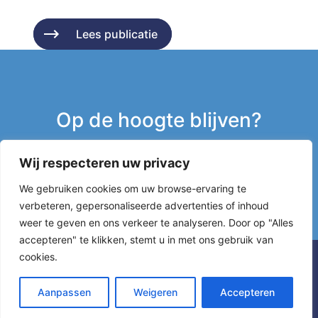
Lees publicatie
Lees publicatie
Op de hoogte blijven?
Wij respecteren uw privacy
Inschrijven nieuwsbrief
We gebruiken cookies om uw browse-ervaring te
verbeteren, gepersonaliseerde advertenties of inhoud
g
weer te geven en ons verkeer te analyseren. Door op "Alles
accepteren" te klikken, stemt u in met ons gebruik van
cookies.
Aanpassen
Weigeren
Accepteren