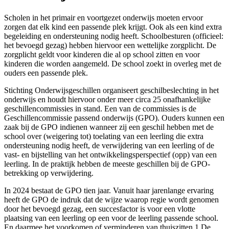
Scholen in het primair en voortgezet onderwijs moeten ervoor
zorgen dat elk kind een passende plek krijgt. Ook als een kind extra
begeleiding en ondersteuning nodig heeft. Schoolbesturen (officieel:
het bevoegd gezag) hebben hiervoor een wettelijke zorgplicht. De
zorgplicht geldt voor kinderen die al op school zitten en voor
kinderen die worden aangemeld. De school zoekt in overleg met de
ouders een passende plek.
Stichting Onderwijsgeschillen organiseert geschilbeslechting in het
onderwijs en houdt hiervoor onder meer circa 25 onafhankelijke
geschillencommissies in stand. Een van de commissies is de
Geschillencommissie passend onderwijs (GPO). Ouders kunnen een
zaak bij de GPO indienen wanneer zij een geschil hebben met de
school over (weigering tot) toelating van een leerling die extra
ondersteuning nodig heeft, de verwijdering van een leerling of de
vast- en bijstelling van het ontwikkelingsperspectief (opp) van een
leerling. In de praktijk hebben de meeste geschillen bij de GPO-
betrekking op verwijdering.
In 2024 bestaat de GPO tien jaar. Vanuit haar jarenlange ervaring
heeft de GPO de indruk dat de wijze waarop regie wordt genomen
door het bevoegd gezag, een succesfactor is voor een vlotte
plaatsing van een leerling op een voor de leerling passende school.
En daarmee het voorkomen of verminderen van thuiszitten.1 De