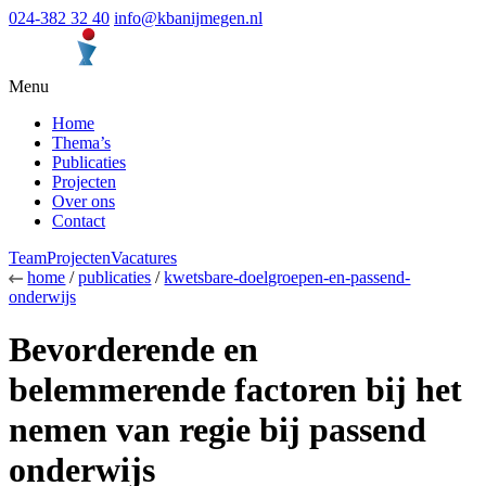
024-382 32 40
info@kbanijmegen.nl
Menu
Home
Thema’s
Publicaties
Projecten
Over ons
Contact
Team
Projecten
Vacatures
home
/
publicaties
/
kwetsbare-doelgroepen-en-passend-
onderwijs
Bevorderende en
belemmerende factoren bij het
nemen van regie bij passend
onderwijs