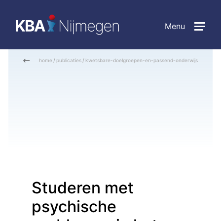
Menu
home
/
publicaties
/
kwetsbare-doelgroepen-en-passend-onderwijs
Studeren met
psychische