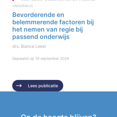
ONDERWIJS
Bevorderende en
belemmerende factoren bij
het nemen van regie bij
passend onderwijs
drs. Bianca Leest
Geplaatst op 19 september 2024
Lees publicatie
Lees publicatie