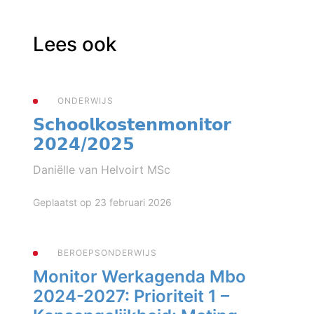
Lees ook
ONDERWIJS
𝗦𝗰𝗵𝗼𝗼𝗹𝗸𝗼𝘀𝘁𝗲𝗻𝗺𝗼𝗻𝗶𝘁𝗼𝗿
𝟮𝟬𝟮𝟰/𝟮𝟬𝟮𝟱
Daniëlle van Helvoirt MSc
Geplaatst op 23 februari 2026
BEROEPSONDERWIJS
Monitor Werkagenda Mbo
2024-2027: Prioriteit 1 –