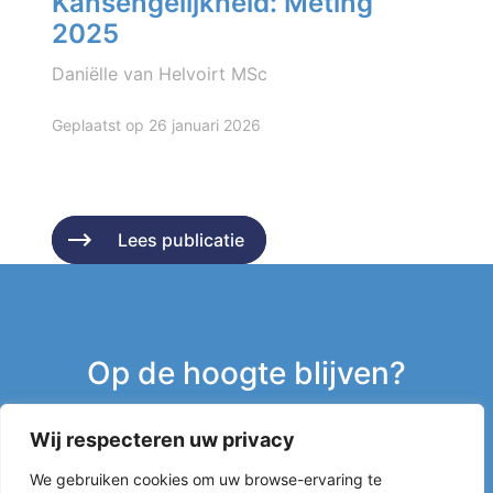
Kansengelijkheid: Meting
2025
Daniëlle van Helvoirt MSc
Geplaatst op 26 januari 2026
Lees publicatie
Lees publicatie
Op de hoogte blijven?
Wij respecteren uw privacy
Inschrijven nieuwsbrief
We gebruiken cookies om uw browse-ervaring te