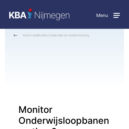
Menu
home
/
publicaties
/
onderwijs-en-ondersteuning
Monitor
Onderwijsloopbanen