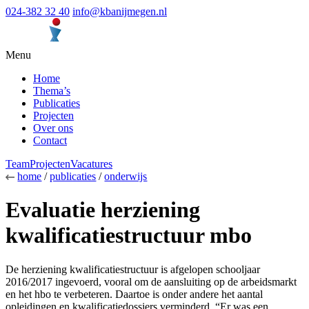
024-382 32 40
info@kbanijmegen.nl
Menu
Home
Thema’s
Publicaties
Projecten
Over ons
Contact
Team
Projecten
Vacatures
home
/
publicaties
/
onderwijs
Evaluatie herziening
kwalificatiestructuur mbo
De herziening kwalificatiestructuur is afgelopen schooljaar
2016/2017 ingevoerd, vooral om de aansluiting op de arbeidsmarkt
en het hbo te verbeteren. Daartoe is onder andere het aantal
opleidingen en kwalificatiedossiers verminderd. “Er was een