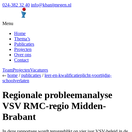
024-382 32 40
info@kbanijmegen.nl
Menu
Home
Thema’s
Publicaties
Projecten
Over ons
Contact
Team
Projecten
Vacatures
home
/
publicaties
/
leer-en-kwalificatieplicht-voortijdig-
schoolverlaten
Regionale probleemanalyse
VSV RMC-regio Midden-
Brabant
In deze rapportage wordt teruggeblikt op vier jaar VSV-beleid in de