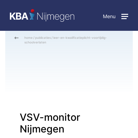
Menu
home
/
publicaties
/
leer-en-kwalificatieplicht-voortijdig-
schoolverlaten
VSV-monitor
Nijmegen