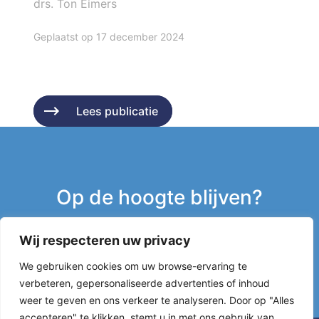
drs. Ton Eimers
Geplaatst op 17 december 2024
Lees publicatie
Lees publicatie
Op de hoogte blijven?
Wij respecteren uw privacy
Inschrijven nieuwsbrief
We gebruiken cookies om uw browse-ervaring te
verbeteren, gepersonaliseerde advertenties of inhoud
g
weer te geven en ons verkeer te analyseren. Door op "Alles
accepteren" te klikken, stemt u in met ons gebruik van