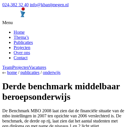
024-382 32 40
info@kbanijmegen.nl
Menu
Home
Thema’s
Publicaties
Projecten
Over ons
Contact
Team
Projecten
Vacatures
home
/
publicaties
/
onderwijs
Derde benchmark middelbaar
beroepsonderwijs
De Benchmark MBO 2008 laat zien dat de financiële situatie van de
mbo instellingen in 2007 ten opzichte van 2006 verslechterd is. De
benchmark, de derde op rij, laat zien dat het aantal studenten met
een diploma op met name de niveaus 1 en 2 licht stijgt