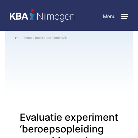
Menu
home
/
publicaties
/
onderwijs
Evaluatie experiment
‘beroepsopleiding