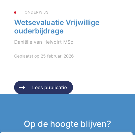
ONDERWIJS
Wetsevaluatie Vrijwillige
ouderbijdrage
Daniëlle van Helvoirt MSc
Geplaatst op 25 februari 2026
Lees publicatie
Lees publicatie
Op de hoogte blijven?