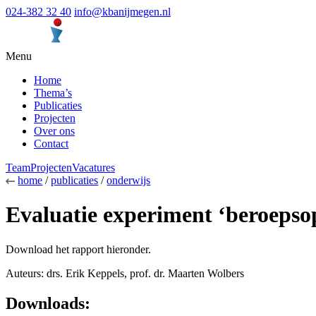
024-382 32 40
info@kbanijmegen.nl
Menu
Home
Thema’s
Publicaties
Projecten
Over ons
Contact
Team
Projecten
Vacatures
home
/
publicaties
/
onderwijs
Evaluatie experiment ‘beroepso
Download het rapport hieronder.
Auteurs: drs. Erik Keppels, prof. dr. Maarten Wolbers
Downloads: