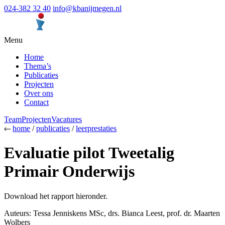
024-382 32 40
info@kbanijmegen.nl
Menu
Home
Thema’s
Publicaties
Projecten
Over ons
Contact
Team
Projecten
Vacatures
home
/
publicaties
/
leerprestaties
Evaluatie pilot Tweetalig
Primair Onderwijs
Download het rapport hieronder.
Auteurs: Tessa Jenniskens MSc, drs. Bianca Leest, prof. dr. Maarten
Wolbers