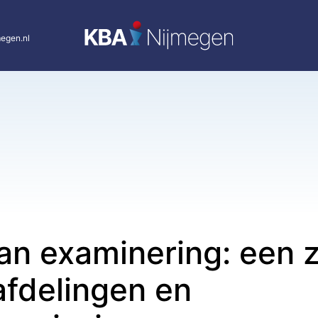
egen.nl
van examinering: een 
afdelingen en