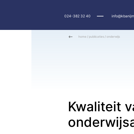
024-382 32 40
info@kbanijm
home
/
publicaties
/
onderwijs
Kwaliteit 
onderwijs